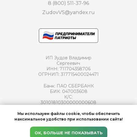
8 (800) 511-37-96
ZudovVS@yandex.ru
ИП Зудов Владимир
Сергеевич
ИНН: 711704358706
ОГРНИП: 317715400024471
Банк: ПАО СБЕРБАНК
БИК: 047003608
К/С:
30101810300000000608
Р/С: 40802810666000015713
Мы используем файлы cookie, чтобы обеспечить
максимальное удобство при использовании сайта!
Политика конфиденциальности
ОК, БОЛЬШЕ НЕ ПОКАЗЫВАТЬ