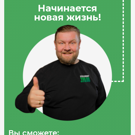
Давайте развеем
частые
мифы
о банкротстве!