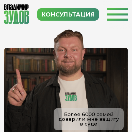
КОНСУЛЬТАЦИЯ
Более 6000 семей
доверили мне защиту
в суде
Сопровождение
банкротства физических
лиц!
С 2015 года защищаю клиентов в
суде и сопровождаю их на каждом