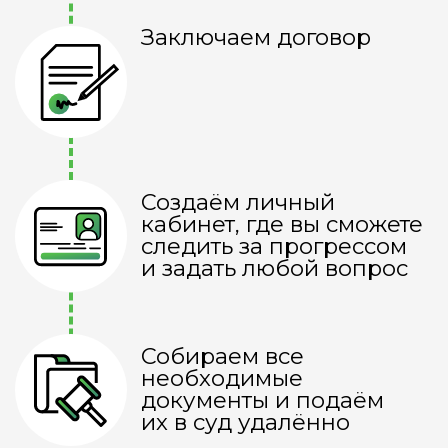
Мне доверили
банкротство уже
более
6000 человек
по всей
России