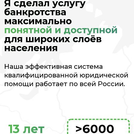
13 лет
>6000
успешной
довольных
работы
клиентов
Работаю
100
человек в моей
по всей России
команде, готовых
вам помочь
Долги, с которыми
я
работаю: