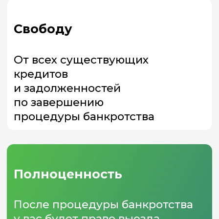
Создаём личный
кабинет, где вы сможете
следить за прогрессом
и задать любой вопрос
Собираем все
необходимые
документы и подаём
их в суд удалённо
Получаем
положительное
решение суда
Процедура завершена!