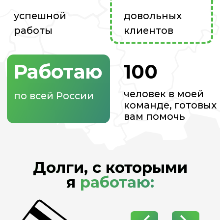
Кредиты
Микрозай
Каждый мечтает о личном
Даже небол
транспорте, хорошем отдыхе
в микрофина
или новом ремонте, но иногда
может буква
наши мечты обходятся очень
месяцев при
дорогой ценой и банки на этом
платёжеспос
наживаются
Тем не менее
не останавл
что отсутст
искать любы
получение н
для покрыти
Я
даю